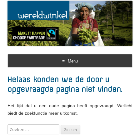
Menu
Skip
to
Helaas konden we de door u
content
opgevraagde pagina niet vinden.
Het lijkt dat u een oude pagina heeft opgevraagd. Wellicht
biedt de zoekfunctie meer uitkomst.
Z
o